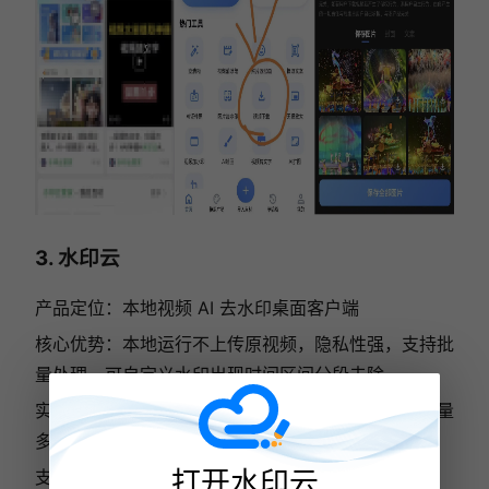
3. 水印云
产品定位：本地视频 AI 去水印桌面客户端
核心优势：本地运行不上传原视频，隐私性强，支持批
量处理，可自定义水印出现时间区间分段去除
实测表现：AI 修复精度高，复杂画面还原自然，批量
多文件同步处理，自定义时间轴功能独一档
打开水印云
支持平台：Windows、Mac 桌面客户端