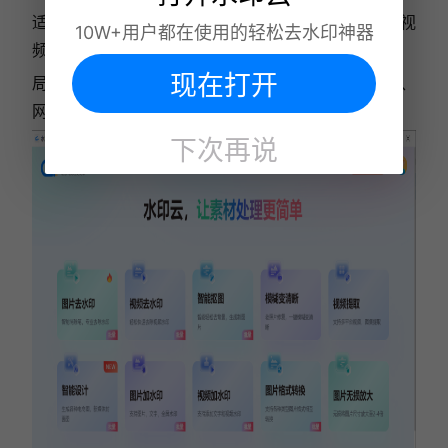
适用场景：本地大量剪辑素材、多段不同时间段水印视
10W+用户都在使用的轻松去水印神器
频、注重素材隐私的创作者
现在打开
局限性：目前只有客户端支持批量处理，移动端APP、
网页不支持批量上传处理
下次再说