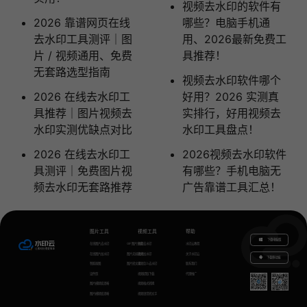
视频去水印的软件有
2026 靠谱网页在线
哪些？电脑手机通
去水印工具测评｜图
用、2026最新免费工
片 / 视频通用、免费
具推荐！
无套路选型指南
视频去水印软件哪个
2026 在线去水印工
好用？2026 实测真
具推荐｜图片视频去
实排行，好用视频去
水印实测优缺点对比
水印工具盘点！
2026 在线去水印工
2026视频去水印软件
具测评｜免费图片视
有哪些？手机电脑无
频去水印无套路推荐
广告靠谱工具汇总！
图片工具
视频工具
帮助
下载电脑版
在线图片去水印
GIF图片生成
视频去水印
水印云教程
在线图片加水印
图片无损放大
视频加水印
关于水印云
下载移动端
智能抠图
图片转文字
视频怎么去水印
联系我们
证件照
视频提取下载
代理推广
图片模糊变清晰
视频格式转换
图片模糊变清晰
视频语音转文字