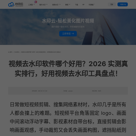
AI
VIP
登录
下载客户端
工具集
图片水印
视频水印
教程
下载
代理推广
水印云-轻松美化图片视频
图片视频一键去水印，手机电脑均可使用
立即体验
首页
>
行业资讯
>
视频去水印软件哪个好用？2026 实测真实排行，好用视频去水印工具盘点！
视频去水印软件哪个好用？2026 实测真
实排行，好用视频去水印工具盘点！
发布日期：2026-06-10 13:38
发表者：qianqian
浏览次数：586次
日常做短视频剪辑、搜集网络素材时，水印几乎是所有
人都会撞上的难题。短视频平台角落固定 logo、画面
中间滚动浮动字幕、影视素材自带台标，直接剪辑会影
响画面观感，手动裁剪又会丢失画面构图，遮挡贴纸则