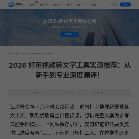
AI
VIP
登录
下载客户端
工具集
图片水印
视频水印
教程
下载
代理推广
水印云-轻松美化图片视频
图片视频一键去水印，手机电脑均可使用
立即体验
首页
>
行业资讯
>
2026 好用视频转文字工具实测推荐：从新手到专业深度测评！
2026 好用视频转文字工具实测推荐：从
新手到专业深度测评！
发布日期：2026-06-10 15:15
发表者：qianqian
浏览次数：592次
每次开会存下几小时会议视频，逐句打字整理纪要要耗
大半天；刷到优质博主口播视频，想扒完整文案做参考
只能手动摘抄；上网课保存录屏，复习记笔记还要反复
拖拽进度条听写…… 不管是职场打工人、在校学生还是