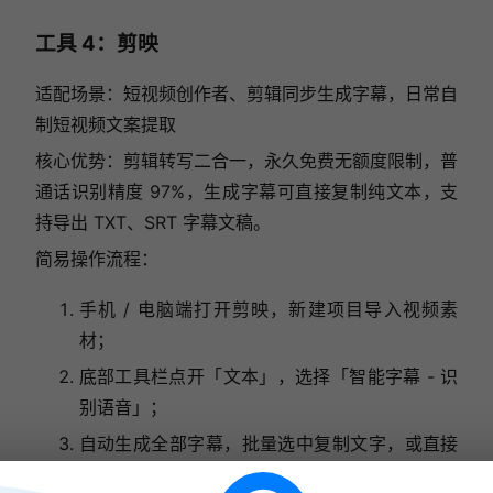
工具 4：剪映
适配场景：短视频创作者、剪辑同步生成字幕，日常自
制短视频文案提取
核心优势：剪辑转写二合一，永久免费无额度限制，普
通话识别精度 97%，生成字幕可直接复制纯文本，支
持导出 TXT、SRT 字幕文稿。
简易操作流程：
手机 / 电脑端打开剪映，新建项目导入视频素
材；
底部工具栏点开「文本」，选择「智能字幕 - 识
别语音」；
自动生成全部字幕，批量选中复制文字，或直接
导出字幕文件备用。