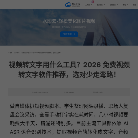
AI
工具集
图片水印
视频水印
教程
下载
水印云-轻松美化图片视频
图片视频一键去水印，手机电脑均可使用
立即体验
首页
>
行业资讯
>
视频转文字用什么工具？2026 免费视频转文字软件推荐，选对少走弯路！
视频转文字用什么工具？2026 免费视频
转文字软件推荐，选对少走弯路！
发布日期：2026-07-08 11:30
发表者：qianqian
浏览次数：729次
做自媒体扒短视频脚本、学生整理网课录播、职场人复
盘会议采访，全靠手动打字实在耗时间，几小时视频要
耗费大半天，错漏还特别多。目前主流工具都依靠 AI
ASR 语音识别技术，提取视频音轨转化成文字，音频