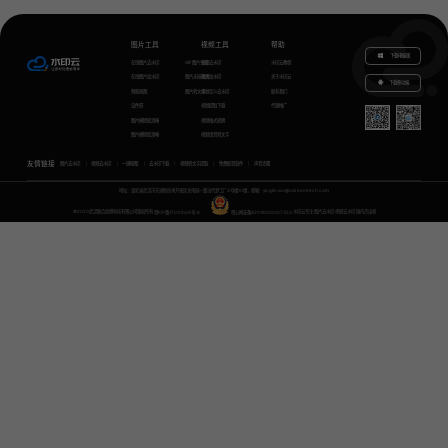
图片工具
视频工具
帮助
下载电脑版
在线图片去水印
GIF图片生成
视频去水印
水印云教程
在线图片加水印
图片无损放大
视频加水印
关于水印云
下载移动端
智能抠图
图片转文字
视频怎么去水印
联系我们
证件照
视频提取下载
代理推广
图片模糊变清晰
视频格式转换
图片模糊变清晰
视频语音转文字
友情链接
图片去水印
视频去水印
一键抠图
去水印下载
视频转文字提取
免费配音软件
声音克隆
地址：湖北省武汉市东湖新技术开发区关南园一路当代梦工厂4号楼10楼，邮箱：yinglin.wu@udreamtech.com
©2020武汉联合创想科技有限公司版权所有
鄂ICP备17031026号-8
鄂公网安备42018502007353
水印云专注
图片去水印
视频去水印
国内杰出者