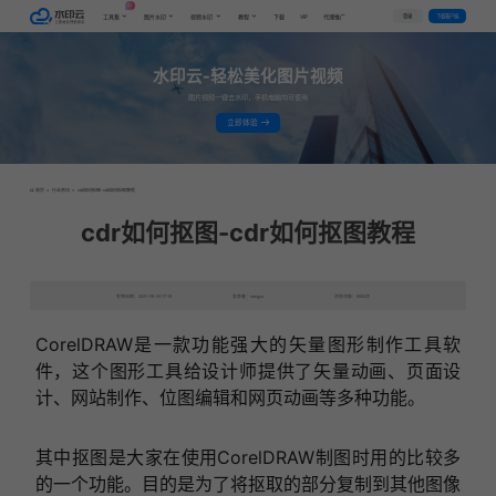
AI
VIP
登录
下载客户端
工具集
图片水印
视频水印
教程
下载
代理推广
水印云-轻松美化图片视频
图片视频一键去水印，手机电脑均可使用
立即体验
首页
>
行业资讯
>
cdr如何抠图-cdr如何抠图教程
cdr如何抠图-cdr如何抠图教程
发布日期：2021-09-23 17:16
发表者：sangyu
浏览次数：8555次
CorelDRAW是一款功能强大的矢量图形制作工具软
件，这个图形工具给设计师提供了矢量动画、页面设
计、网站制作、位图编辑和网页动画等多种功能。
其中抠图是大家在使用CorelDRAW制图时用的比较多
的一个功能。目的是为了将抠取的部分复制到其他图像