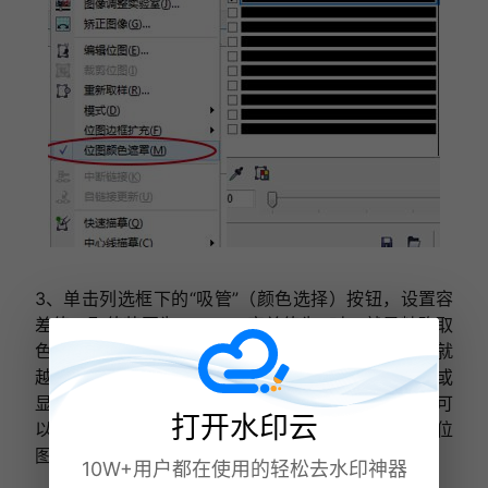
3、单击列选框下的“吸管”（颜色选择）按钮，设置容
差值，取值范围为0~100，容差值为0时，就是精确取
色，容差值越大，则选取的颜色范围就越广，近似色就
越多。将已变成吸管形状的光标移到位图中想要隐藏或
显示的颜色处，单击即可将颜色选取（重复以上颜色可
打开水印云
以选择多种颜色）。接着单击“应用”按钮，即可完成位
图色彩的遮罩。
10W+用户都在使用的轻松去水印神器