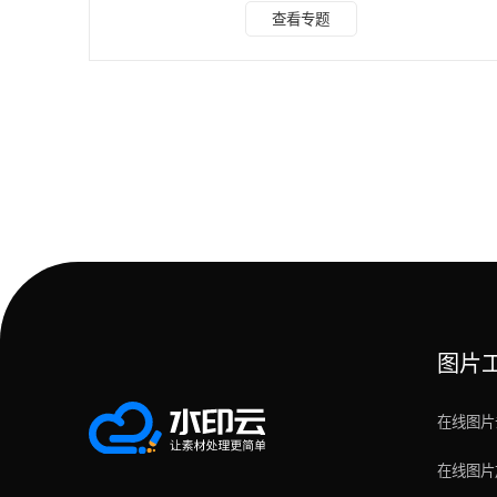
结合2026年最新版本，实测五款主流抠图工具，从适配平
查看专题
台、操作步骤、优缺点、适用场景全方位拆解。同时整理专属
选型指南、避坑技巧和高频问答，适配学生、打工人、自媒体
设计师、电商从业者等各类人群需求。 一、五大主流抠图工
具 全方位实测详解 本次按「电脑网页端、手机小程序、综合
修图端」分类拆解，清晰区分各工具载体属性与核心
图片
在线图片
在线图片