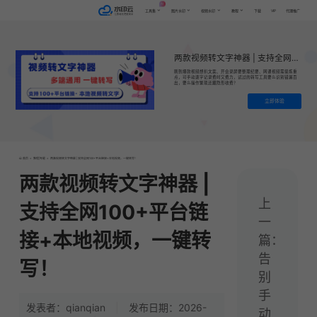
AI
VIP
工具集
图片水印
视频水印
教程
下载
代理推广
两款视频转文字神器 | 支持全网100+平台链接+本地视频，一键转写！
刷到爆款视频想扒文案、开会录屏要整理纪要、网课视频需提炼重
点，可手动逐字记录费时又费力，试过的转写工具要么识别错漏百
出，要么操作繁琐还藏隐形收费？
立即体验
首页
>
教程|专题
>
两款视频转文字神器 | 支持全网100+平台链接+本地视频，一键转写！
两款视频转文字神器 |
上
支持全网100+平台链
一
接+本地视频，一键转
篇：
告
写！
别
手
发表者：qianqian
|
发布日期：2026-
动