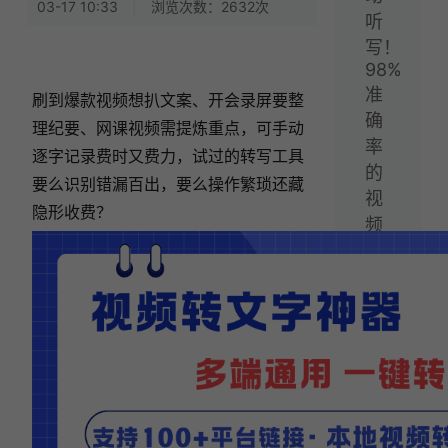
03-17 10:33
|
浏览次数：2632次
听
写！
98%
准
刷到爆款视频想扒文案、开会录屏要整
确
理纪要、网课视频需提炼重点，可手动
率
逐字记录费时又费力，试过的转写工具
的
要么识别错漏百出，要么操作繁琐还藏
视
隐形收费？
频
转
文
字
神
器，
简
单
又