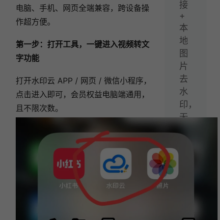
接
电脑、手机、网页全端兼容，跨设备操
+
作超方便。
本
地
第一步：打开工具，一键进入视频转文
图
字功能
片
去
打开水印云 APP / 网页 / 微信小程序，
水
点击进入即可，会员权益电脑端通用，
印，
且不限次数。
无
限
制
使
用！
相关文章:
两款视频转文字神器 | 支持全网100+平台链接
+本地视频，一键转写！
如何把视频语音转字幕？2026实测5款字幕提