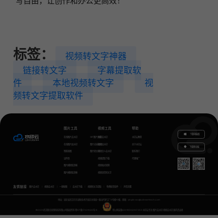
写自由，让创作和办公更高效！
标签：
视频转文字神器
链接转文字
字幕提取软
件
本地视频转文字
视
频转文字提取软件
图片工具
视频工具
帮助
下载电脑版
在线图片去水印
GIF图片生成
视频去水印
水印云教程
在线图片加水印
图片无损放大
视频加水印
关于水印云
下载移动端
智能抠图
图片转文字
视频怎么去水印
联系我们
证件照
视频提取下载
代理推广
图片模糊变清晰
视频格式转换
图片模糊变清晰
视频语音转文字
友情链接
图片去水印
视频去水印
一键抠图
去水印下载
视频转文字提取
免费配音软件
声音克隆
地址：湖北省武汉市东湖新技术开发区关南园一路当代梦工厂4号楼10楼，邮箱：yinglin.wu@udreamtech.com
©2020武汉联合创想科技有限公司版权所有
鄂ICP备17031026号-8
鄂公网安备42018502007353
水印云专注
图片去水印
视频去水印
国内杰出者