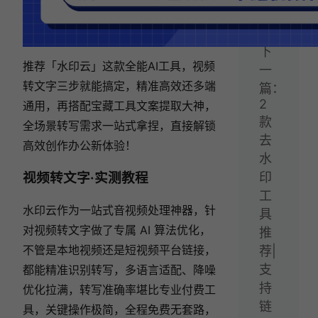
好
用！
下
推荐「水印云」这款全能AI工具，视频
一
转文字三步就能搞定，精准高效还多端
篇：
2
通用，再搭配宝藏工具文案提取大神，
款
全场景转写需求一站式拿捏，直接解锁
去
高效创作办公新体验！
水
视频转文字·实测教程
印
工
水印云作为一站式音视频处理神器，针
具
对视频转文字做了专属 AI 算法优化，
推
不管是本地视频还是短视频平台链接，
荐|
支
都能精准识别转写，多语言适配、降噪
持
优化拉满，转写准确率堪比专业付费工
链
具，关键操作极简，全程免费无套路，