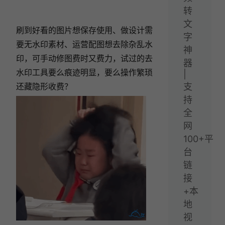
转
文
刷到好看的图片想保存使用、做设计需
字
要无水印素材、运营配图想去除杂乱水
神
印，可手动修图费时又费力，试过的去
器
水印工具要么痕迹明显，要么操作繁琐
|
还藏隐形收费？
支
持
全
网
100+平
台
链
接
+本
地
视