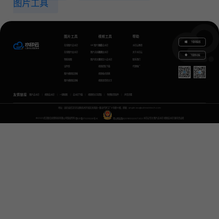
图片工具
图片工具
视频工具
帮助
下载电脑版
在线图片去水印
GIF图片生成
视频去水印
水印云教程
在线图片加水印
图片无损放大
视频加水印
关于水印云
下载移动端
智能抠图
图片转文字
视频怎么去水印
联系我们
证件照
视频提取下载
代理推广
图片模糊变清晰
视频格式转换
图片模糊变清晰
视频语音转文字
友情链接
图片去水印
视频去水印
一键抠图
去水印下载
视频转文字提取
免费配音软件
声音克隆
地址：湖北省武汉市东湖新技术开发区关南园一路当代梦工厂4号楼10楼，邮箱：yinglin.wu@udreamtech.com
©2020武汉联合创想科技有限公司版权所有
鄂ICP备17031026号-8
鄂公网安备42018502007353
水印云专注
图片去水印
视频去水印
国内杰出者