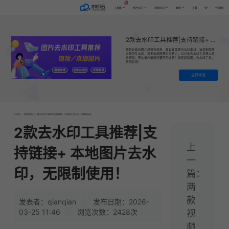
AI
VIP
工具集
图片水印
视频水印
教程
下载
代理推广
2款去水印工具推荐|支持链接+ 本地图片去水印，无限制使用！
刷到好看的图片想保存使用、做设计需要无水印素材、运营配图想
去除杂乱水印，可手动修图费时又费力，试过的去水印工具要么痕
迹明显，要么操作繁琐还藏隐形收费？推荐两款图片去水印工具，
亲测好用！
立即体验
首页
>
教程|专题
>
2款去水印工具推荐|支持链接+ 本地图片去水印，无限制使用！
2款去水印工具推荐|支
上
持链接+ 本地图片去水
一
印，无限制使用！
篇：
两
款
发表者：qianqian
|
发布日期：2026-
03-25 11:46
|
浏览次数：2428次
视
频