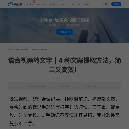
AI
VIP
登录
下载客户端
工具集
图片水印
视频水印
教程
下载
代理推广
水印云-轻松美化图片视频
图片视频一键去水印，手机电脑均可使用
立即体验
首页
>
水印云教程
>
语音视频转文字｜4 种文案提取方法，简单又高效！
语音视频转文字｜4 种文案提取方法，简
单又高效！
发布日期：2026-05-22 10:49
发表者：qianqian
浏览次数：2302次
做短视频、整理会议纪要、抄网课笔记、扒爆款文案，
最费时间的就是手动听写打字！语速快、口音重、背景
吵、时长太长…… 手动记不仅慢还容易错，专业软件又
复杂难上手。