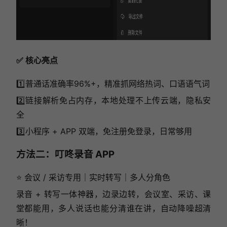
✅ 核心亮点
1️⃣普通话准确率96%+，精准抓网络热词、口语语气词
2️⃣链接解析免占内存，本地处理不上传云端，隐私安
全
3️⃣小程序 + APP 双端，免注册免登录，日常够用
方法二：叮咚录音 APP
⭐ 会议 / 采访专用｜实时转写｜多人分角色
录音 + 转写一体神器，边录边转，会议室、采访、课
堂都能用，多人说话也能分清谁在讲，自动降噪超清
晰！