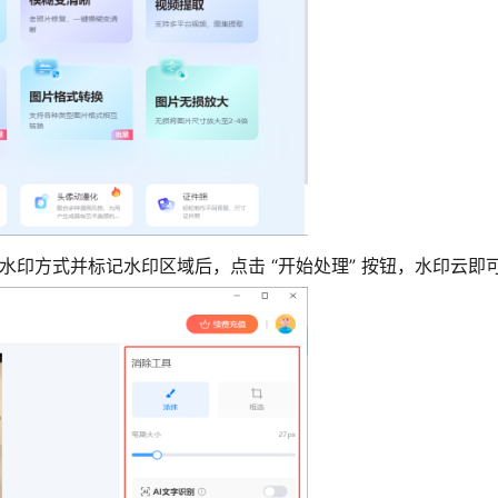
水印方式并标记水印区域后，点击 “开始处理” 按钮，水印云即