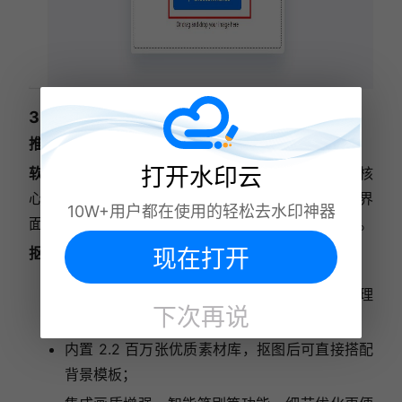
3. PhotoKit
推荐指数
：★★★★
打开水印云
软件概括
：在线全能图片编辑工具，以 AI 技术为核
心，提供抠图、修图、素材整合等一站式服务，操作界
10W+用户都在使用的轻松去水印神器
面简洁，无需安装即可使用，适配安卓及网页端用户。
现在打开
抠图优势
：
AI 智能识别精准，一键完成抠图，支持批量处理
下次再说
提升效率；
内置 2.2 百万张优质素材库，抠图后可直接搭配
背景模板；