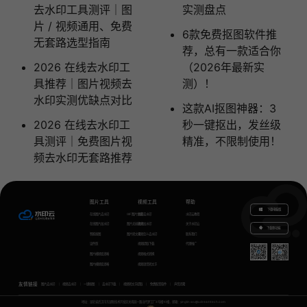
去水印工具测评｜图
实测盘点
片 / 视频通用、免费
6款免费抠图软件推
无套路选型指南
荐，总有一款适合你
2026 在线去水印工
（2026年最新实
具推荐｜图片视频去
测）！
水印实测优缺点对比
这款AI抠图神器：3
2026 在线去水印工
秒一键抠出，发丝级
具测评｜免费图片视
精准，不限制使用！
频去水印无套路推荐
图片工具
视频工具
帮助
下载电脑版
在线图片去水印
GIF图片生成
视频去水印
水印云教程
在线图片加水印
图片无损放大
视频加水印
关于水印云
下载移动端
智能抠图
图片转文字
视频怎么去水印
联系我们
证件照
视频提取下载
代理推广
图片模糊变清晰
视频格式转换
图片模糊变清晰
视频语音转文字
友情链接
图片去水印
视频去水印
一键抠图
去水印下载
视频转文字提取
免费配音软件
声音克隆
地址：湖北省武汉市东湖新技术开发区关南园一路当代梦工厂4号楼10楼，邮箱：yinglin.wu@udreamtech.com