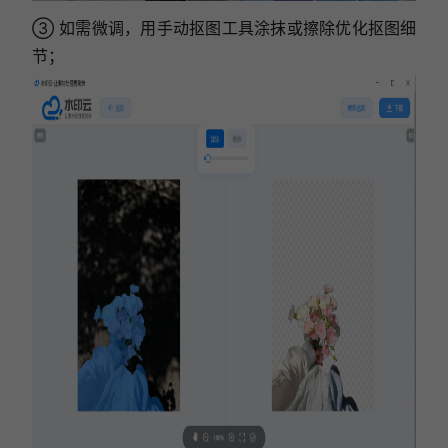
③ 如需微调，用手动抠图工具涂抹或擦除优化抠图细
节；