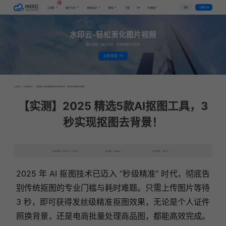
AI
VIP
登录
下载客户端
工具集
图片水印
视频水印
教程
下载
代理推广
水印云-轻松美化图片视频
图片视频一键去水印，手机电脑均可使用
立即体验
首页
>
行业资讯
>
【实测】2025 精选5款AI抠图工具，3秒实现抠图去背景！
【实测】2025 精选5款AI抠图工具，3
秒实现抠图去背景！
发布日期：2025-11-19 10:46
发表者：qianqian
浏览次数：3681次
2025 年 AI 抠图技术已迈入 “秒级精准” 时代，彻底告
别传统抠图的专业门槛与耗时难题。只需上传图片等待
3 秒，即可获得发丝级精准抠图效果，无论是个人证件
照换背景，还是电商批量处理商品图，都能高效完成。