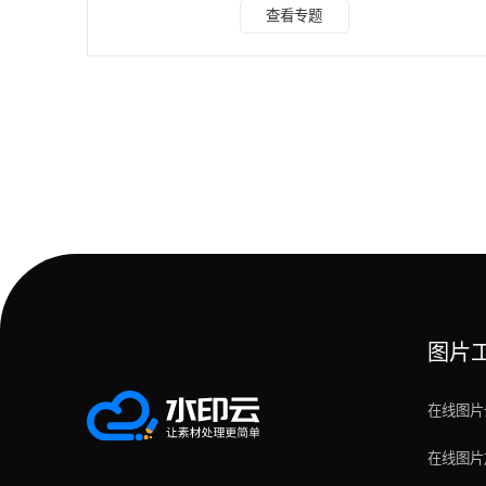
天，就为大家分享5款好用的免费抠图工具。 一、水印云 水印
查看专题
云凭借其先进的图像识别技术，能够轻松识别图片主体，并将
其与背景完美分离。无需繁琐的手动操作，只需上传图片，系
统即可自动完成抠图。它支持多种图片格式，更为便捷的是，
水印云还有 APP 版，供你随时随地使用。无论是日常证件照
换底色，还是电商白底图制作，亦或是照片换背景等，
图片
在线图片
在线图片