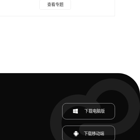
云 水印云是一款功能丰富的 AI 图像处理工具，不仅支持图片
查看专题
去水印、视频去水印，其智能抠图功能更是表现出色。它采用
先进的 AI 技术，能够自动识别主体并移除背景，同时还支持
背景底色的更换。 抠图教程： 1、在电脑或手机上打开 “水印
云” 软件。点击首页的 “智能抠图” 功能，点击 “添加图片” 按
钮，从电脑或手机相册中选择
下载电脑版
下载移动端