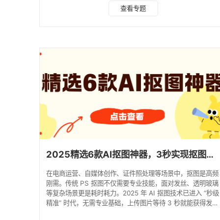
500+张测试样本，从综合性能、操作效率、适用场景等维
查看专题
度，对7款主流AI抠图工具进行深度测评，帮你快速找到适配
需求的神器！ 一、7款AI抠图神器详细实测解析 1. 水印云 综
合评分：96/100 亮点速览：3秒单张出图，支持20张批量处
理，发丝级边缘优化，4K无水印导出，全端无缝同步。 核心
优势： 采用AI深度卷积神经
2025精选6款AI抠图神器，3秒实现抠图去背景！
在电商运营、自媒体创作、证件照处理等场景中，抠图是高频
刚需。传统 PS 抠图不仅需要专业技能，面对发丝、透明玻璃
等复杂场景更是耗时耗力。2025 年 AI 抠图技术已进入 “秒级
精准” 时代，无需专业基础，上传图片等待 3 秒就能获得发丝
级抠图效果。下面精选 6 款口碑顶尖的 AI 抠图神器，从核心