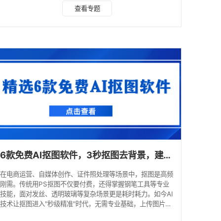
锁定适配需求的神器。 1. 水印云 推荐指数：★★★★★ 软
查看专题
件概括：综合性 AI 图像处理工具，依托深度学习算法打造全
能抠图功能，支持 Web 端、iOS 和 Android 端跨平台使用，
免费版即可体验核心功能，是个人与商业用户的首选工具。
抠图优势： 多主体识别精准，能完美分离人像发丝、商品纹
理
6款免费AI抠图软件，3秒抠图去背景，建议收藏！
在电商运营、自媒体创作、证件照处理等场景中，抠图是高频
刚需。传统用PS抠图不仅要付费，还得掌握钢笔工具等专业
技能，面对发丝、透明玻璃等复杂场景更是耗时耗力。如今AI
技术让抠图进入"秒级精准"时代，无需专业基础，上传图片等
待3秒就能得到发丝级抠图效果。今天精选6款免费AI抠图神