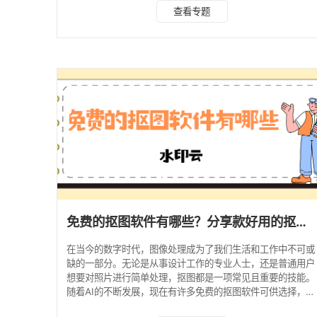
优势到实操教程全解析，帮你高效解决各类抠图需求。 1. 水
查看专题
印云 推荐指数：★★★★★ 抠图优势： 依托深度学习算
法，支持人像发丝、商品纹理、景物细节等多主体精准分离
集成 AI 消除笔、无损放大、格式转换等附加功能，实现 “抠
图 - 修图 - 导出” 一站式处理 支持 Web 端、iOS 和
免费的抠图软件有哪些？分享款好用的抠图工具！
在当今的数字时代，图像处理成为了我们生活和工作中不可或
缺的一部分。无论是从事设计工作的专业人士，还是普通用户
想要对照片进行简单处理，抠图都是一项常见且重要的技能。
随着AI的不断发展，现在有许多免费的抠图软件可供选择，它
们功能强大，操作简单，能够满足大多数人的抠图需求。今