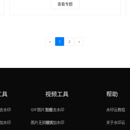
费的抠图软件，让你能够在3秒内实现 AI 自动抠图去背景。
查看专题
1、水印云 水印云是一款功能强大的在线抠图工具，同时也支
持客户端下载。其操作极为简便，即使是零基础的用户，也能
轻松上手，一键完成抠图任务。该软件具备自动识别主体的功
能，能够精准地将主体从背景中分离出来。不仅如此，水印云
还提供了丰富的底色库，用户可以根据自己的需求
«
1
2
»
工具
视频工具
帮助
去水印
GIF图片生成
视频去水印
水印云教程
加水印
图片无损放大
视频加水印
关于水印云