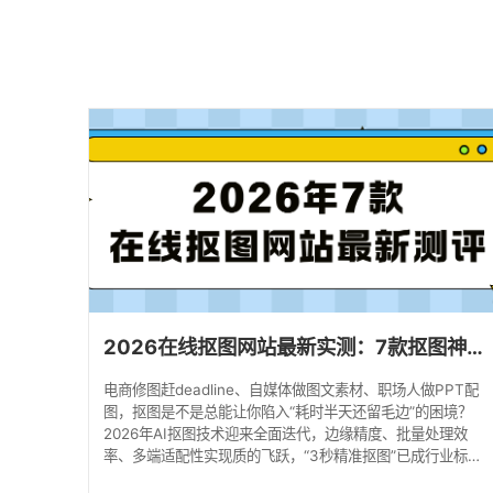
2026在线抠图网站最新实测：7款抠图神器，3秒实现抠图去背景自由！
电商修图赶deadline、自媒体做图文素材、职场人做PPT配
图，抠图是不是总能让你陷入“耗时半天还留毛边”的困境？
2026年AI抠图技术迎来全面迭代，边缘精度、批量处理效
率、多端适配性实现质的飞跃，“3秒精准抠图”已成行业标
配。本次实测历时两周，覆盖人像、商品、复杂场景等