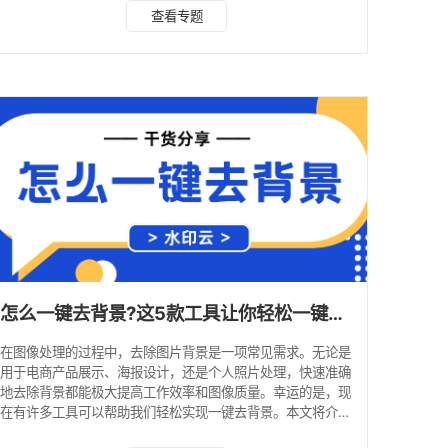
器，从核心优势到实操教程全解析，新手也能快速上手，建议
查看专题
收藏备用！ 1. 水印云 推荐指数：★★★★★ 软件概括：水
印云是一款综合性AI图像处理工具，其智能抠图功能依托深度
学习算法，兼顾精准度与实用性，支持Web端、iOS和
Android端跨平台使用，免费版就能体验核心功能，是个人与
小团队的全能之选。 抠图优势： 具备
怎么一键去背景?这5款工具让你轻松一键抠图!
在图像处理的过程中，去除图片背景是一项常见需求。无论是
用于电商产品展示、海报设计，还是个人照片处理，快速准确
地去除背景都能极大提高工作效率和图像质量。幸运的是，现
在有许多工具可以帮助我们轻松实现一键去背景。本文将介绍
5款功能强大的工具，让你轻松掌握一键抠图技巧。 一、水印