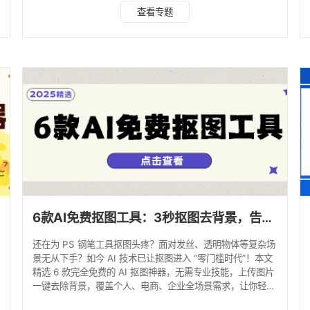
器。 一、水印云 测评评分：★★★★★ 水印云是一款全能
查看专题
型 AI 图像处理工具，基于深度学习算法打造核心抠图功能，
支持 Web 端、iOS 及 Android 端跨平台使用，无需复杂注册
流程，免费版即可解锁全部核心抠图功能，是个人与商业用户
的首选工具。 优势 识别精度拉满：多主体识别算法可完美分
离
6款AI免费抠图工具：3秒抠图去背景，告别PS复杂操作！
还在为 PS 钢笔工具抠图头疼？面对发丝、透明物体等复杂场
景无从下手？如今 AI 技术已让抠图进入 “零门槛时代”！本文
精选 6 款完全免费的 AI 抠图神器，无需专业技能，上传图片
一键去除背景，覆盖个人、电商、企业全场景需求，让你轻松
实现高效出图。 一、水印云 推荐指数：★★★★★ 综合性