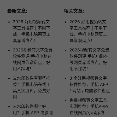
最新文章:
相关文章:
2026 好用视频转文
2026 好用视频转文
字工具推荐 | 不用下
字工具推荐 | 不用下
载，手机电脑网页工
载，手机电脑网页工
具靠谱盘点！
具靠谱盘点！
2026视频转文字免费
2026视频转文字免费
软件测评|手机电脑在
软件测评|手机电脑在
线网页靠谱盘点，好
线网页靠谱盘点，好
用不踩坑！
用不踩坑！
去水印软件有哪些推
8 个好用视频转文字
荐？手机电脑在线工
软件推荐，手机 APP
具真实测评，免费好
/ 网站 / 电脑软件盘点
用！
免费视频转文字工具
去水印软件哪个好
实测推荐：手机APP/
用？手机 APP 电脑网
在线网页/小程序盘