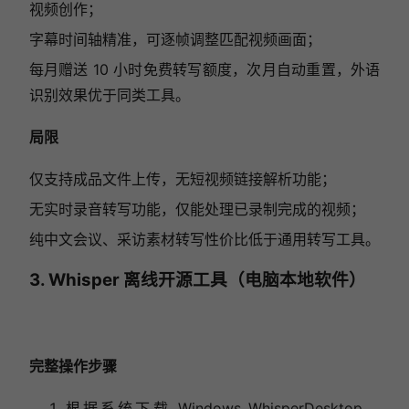
视频创作；
字幕时间轴精准，可逐帧调整匹配视频画面；
每月赠送 10 小时免费转写额度，次月自动重置，外语
识别效果优于同类工具。
局限
仅支持成品文件上传，无短视频链接解析功能；
无实时录音转写功能，仅能处理已录制完成的视频；
纯中文会议、采访素材转写性价比低于通用转写工具。
3. Whisper 离线开源工具（电脑本地软件）
完整操作步骤
根据系统下载 Windows WhisperDesktop、