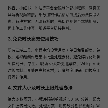
抖音、小红书、B 站等平台会限制外部小程序、网页工
具解析视频链接，部分加密作品粘贴链接后无法提取人
声。解决方案：无法解析时，先保存视频至本地相册，
再上传工具转写，规避平台链接拦截。
3. 免费时长高效使用技巧
所有云端工具、小程序均设置月度 / 单日免费额度，建
议：短视频创作者集中批量处理素材，避免碎片化消耗
免费时长；学生、职场人优先使用剪映、Whisper 无
时长限制工具处理高频素材；月度额度用完可切换多工
具互补使用。
4. 文件大小及时长上限处理办法
绝大多数网页、小程序限制单视频 30–60 分钟，超大
文件上传易失败。处理方案：用剪映分割长视频为 30