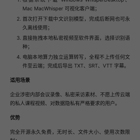
Mac MacWhisper 可视化客户端；
首次打开下载中文识别模型，完成后断网也可永
久离线使用；
直接拖拽本地私密视频至软件界面，选择识别语
种；
电脑本地算力独立运算转写，全程不上传任何文
件至云端；完成后导出 TXT、SRT、VTT 字幕。
适用场景
企业涉密内部会议录像、私密采访素材、不愿上传云端
的私人课程视频、对数据隐私有严格要求的用户。
优势
完全开源永久免费，无时长、文件大小、使用次数限