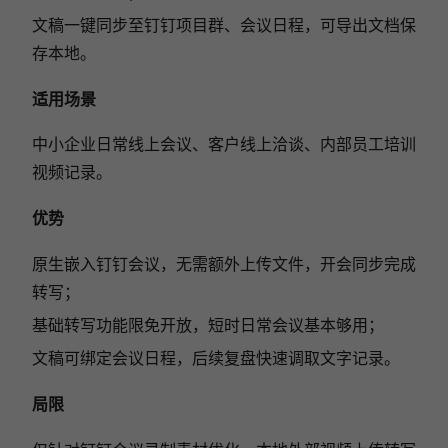
文稿一键同步至钉钉项目群、会议日程，可导出文档保
存本地。
适用场景
中小企业日常线上会议、客户线上洽谈、内部员工培训
视频记录。
优势
原生嵌入钉钉会议，无需额外上传文件，开会同步完成
转写；
基础转写功能限免开放，短时日常会议基本够用；
文稿可绑定会议日程，后续复盘快速调取文字记录。
局限