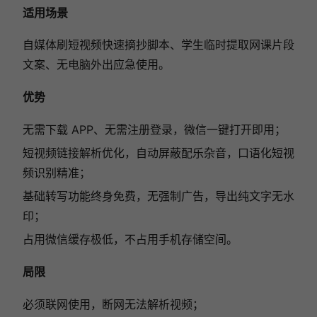
适用场景
自媒体刷短视频快速摘抄脚本、学生临时提取网课片段
文案、无电脑外出应急使用。
优势
无需下载 APP、无需注册登录，微信一键打开即用；
短视频链接解析优化，自动屏蔽配乐杂音，口语化短视
频识别精准；
基础转写功能终身免费，无强制广告，导出纯文字无水
印；
占用微信缓存极低，不占用手机存储空间。
局限
必须联网使用，断网无法解析视频；