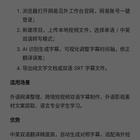
浏览器打开网易见外工作台官网，网易账号一键
登录；
新建项目，上传本地视频文件，选择单语 / 中英
双语转写模式；
AI 识别生成字幕，可视化调整字幕时间轴，修正
翻译误差；
导出纯文字文档或双语 SRT 字幕文件。
适用场景
外语网课整理、跨境短视频双语字幕制作、外语影视素
材文案提取、语言专业学生学习。
优势
中英双语翻译精度高，自动生成对照字幕，适配海外短