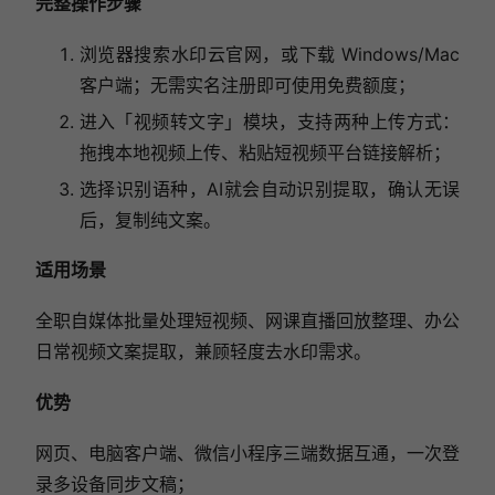
完整操作步骤
浏览器搜索水印云官网，或下载 Windows/Mac
客户端；无需实名注册即可使用免费额度；
进入「视频转文字」模块，支持两种上传方式：
拖拽本地视频上传、粘贴短视频平台链接解析；
选择识别语种，AI就会自动识别提取，确认无误
后，复制纯文案。
适用场景
全职自媒体批量处理短视频、网课直播回放整理、办公
日常视频文案提取，兼顾轻度去水印需求。
优势
网页、电脑客户端、微信小程序三端数据互通，一次登
录多设备同步文稿；