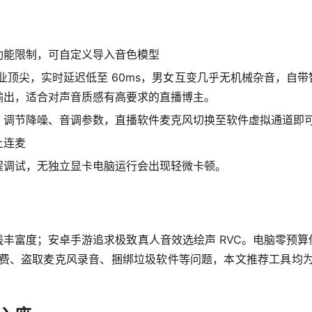
功能限制，可自定义导入音色模型
原度行业顶尖，实时延迟低至 60ms，男女互变几乎无机械杂音，
输出，适合对声音质感有高要求的直播博主。
，调节降噪、音调参数，直播软件麦克风切换至软件虚拟通道即
上连麦
程调试，无独立显卡电脑运行会出现轻微卡顿。
富度；安卓手游追求极致真人音效选绘声 RVC。电脑零预算低配机
扣费、盗取麦克风录音、捆绑垃圾软件等问题，本文推荐工具均为正