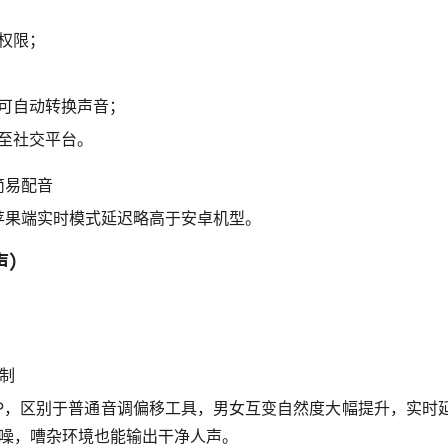
权限；
；
可自动转换声音；
至社交平台。
简易配音
苹果端实时模式延迟略高于安卓机型。
声）
限制
APP，区别于普通音调偏移工具，男女互变自然度大幅提升，实时延
降噪，嘈杂环境也能输出干净人声。